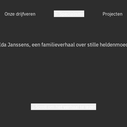
Onze drijfveren
Specialisme
Projecten
Over JPO
Onze
Onze
specialismen
trots
Ida Janssens, een familieverhaal over stille heldenmoe
Scroll om het verhaal te lezen