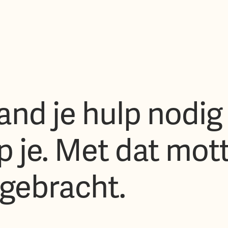
and je hulp nodig 
p je. Met dat mot
tgebracht.