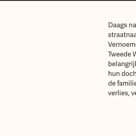
Daags na
straatna
Vernoemd
Tweede W
belangrij
hun doch
de famili
verlies, 