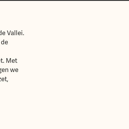
 Vallei.
 de
t. Met
gen we
et,