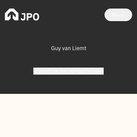
Menu
Guy van Liemt
Scroll om het verhaal te lezen